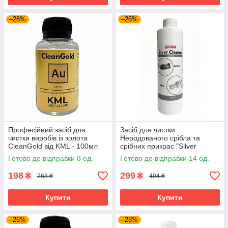
–26%
–26%
Професійний засіб для
Засіб для чистки
чистки виробів із золота
Неродованого срібла та
CleanGold від KML - 100мл
срібних прикрас "Silver
cleaner" 250 мл
Готово до відправки 8 од.
Готово до відправки 14 од.
198
299
₴
₴
268 ₴
404 ₴
Купити
Купити
–26%
–28%