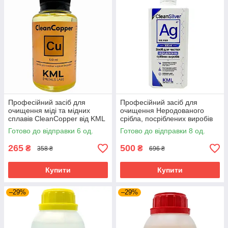
Професійний засіб для
Професійний засіб для
очищення міді та мідних
очищення Неродованого
сплавів CleanCopper від KML
срібла, посріблених виробів
- 100мл
CleanSilver від KML 500 мл
Готово до відправки 6 од.
Готово до відправки 8 од.
265
500
₴
₴
358 ₴
696 ₴
Купити
Купити
–29%
–29%