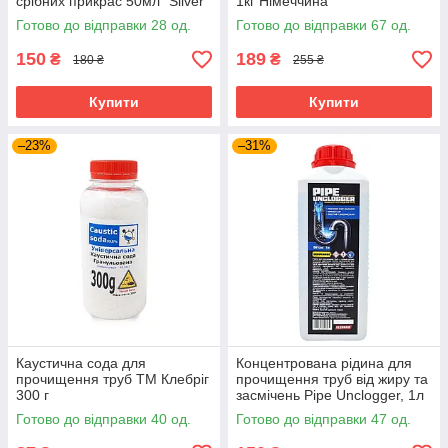
срібних прикрас 50мл "Silver
1кг Німеччина
cleaner spray"
Готово до відправки 28 од.
Готово до відправки 67 од.
150
189
₴
₴
180 ₴
255 ₴
Купити
Купити
–23%
–31%
Каустична сода для
Концентрована рідина для
прочищення труб ТМ Клебріг
прочищення труб від жиру та
300 г
засмічень Pipe Unclogger, 1л
Готово до відправки 40 од.
Готово до відправки 47 од.