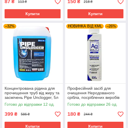
87
150
₴
₴
113 ₴
218 ₴
Купити
Купити
–32%
НОВИНКА ВІД КМL
–26%
Концентрована рідина для
Професійний засіб для
прочищення труб від жиру та
очищення Неродованого
засмічень Pipe Unclogger, 5л
срібла, посріблених виробів
CleanSilver від KML 100мл
Готово до відправки 12 од.
Готово до відправки 26 од.
399
180
₴
₴
586 ₴
244 ₴
Купити
Купити