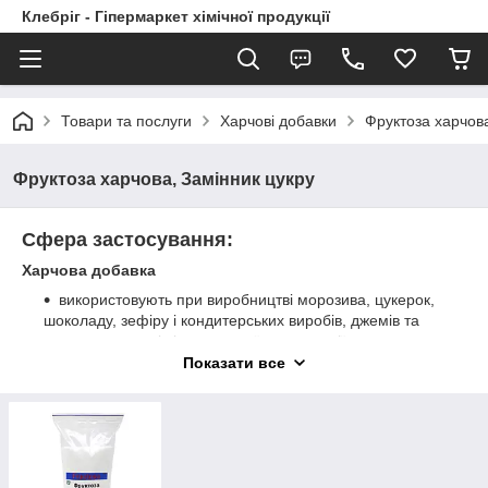
Клебріг - Гіпермаркет хімічної продукції
Товари та послуги
Харчові добавки
Фруктоза харчова
Фруктоза харчова, Замінник цукру
Сфера застосування:
Харчова добавка
використовують при виробництві морозива, цукерок,
шоколаду, зефіру і кондитерських виробів, джемів та
варення, кетчупів і домашньої консервації
Показати все
використовують для випічки здобних хлібобулочних
виробів
посилює аромат, смак ягід і фруктів в вареннях,
джемах, желе, десертах і напоях
Фармакологія