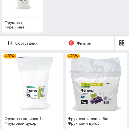
речовина додається в різні ліки для створення
солодкого смаку
застосовується при шокових станах, алкогольній
інтоксикації, зневодненні, підвищеному
Фруктоза,
Туреччина
внутрішньочерепному тиску, для парентерального
харчування при різних станах і в доопераційний та
післяопераційний період
Сортування
0
Фільтри
Косметологія
використовується в скрабах на жировій основі.
–20%
–26%
Кристали фруктози відлущують відмерлі клітини шкіри,
позбавляючи від огрубіння і сухості
поширене використання фруктози в цукровій пасті
для шугарингу (депіляції волосся)
Напої
застосовується для підсолоджування напоїв
використовують при виробництві сиропів, в
ізотонічних напоях і в питних гелях, алкогольних і
безалкогольних бальзамах
Фруктоза харчова 1кг
Фруктоза харчова 5кг
Фруктовий цукор
Фруктовий цукор