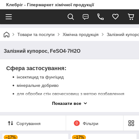
Клебріг - Гіпермаркет хімічної продукції
Товари та послуги
Хімічна продукція
Залізний купор
Залізний купорос, FeSO4·7H2O
Сфера застосування:
інсектицид та фунгіцид
мінеральне добриво
для обробки стін овочесховищ з метою позбавлення
від будинкового грибку
Показати все
у складі харчових добавок в щоденному та в
коректуючому раціоні тварин
антисептик для приміщень, у яких перебувають
Сортування
0
Фільтри
тварини та корми для них
для захисту дерев'яних конструкцій від мохів, грибків,
–17%
–17%