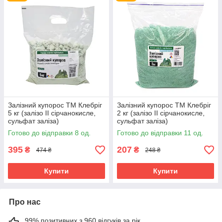
лишайників і гнилі
ускладнює загоряння деревини і знижує швидкість
поширення полум'я
для обробки деревини використовують розчин,
приготований в співвідношенні 1 кг залізного купоросу
на 10 л води
для обробки дерев від знищення комах, які зимують
в пристовбурних колах та під корою
для обробки дерев’яних будівель (альтанок, навісів й
Залізний купорос ТМ Клебріг
Залізний купорос ТМ Клебріг
веранд тощо)
5 кг (залізо ІІ сірчанокисле,
2 кг (залізо ІІ сірчанокисле,
підходить для всіх присадибних плодових та
сульфат заліза)
сульфат заліза)
декоративних рослин
Готово до відправки 8 од.
Готово до відправки 11 од.
коагулянт
395
207
₴
₴
474 ₴
248 ₴
Купити
Купити
Про нас
99% позитивних з 960 відгуків за рік