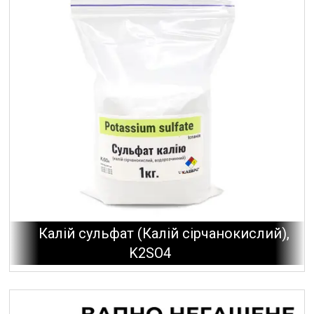
Калій сульфат (Калій сірчанокислий),
K2SO4