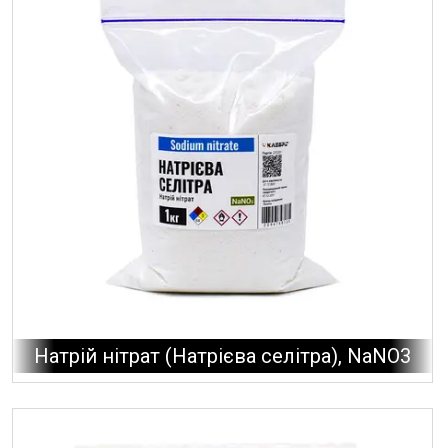
Натрій нітрат (Натрієва селітра), NaNO3