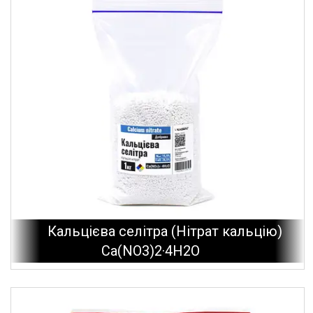
Кальцієва селітра (Нітрат кальцію)
Ca(NO3)2·4Н2О