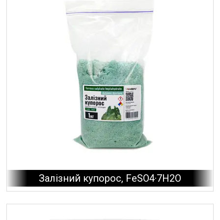
Залізний купорос, FeSO4·7H2O