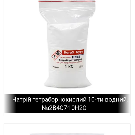
Натрій тетраборнокислий 10-ти водний,
Na2B4O7·10H2O