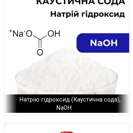
Натрію гідроксид (Каустична сода),
NaOH