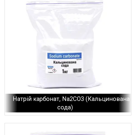
Натрій карбонат, Na2CO3 (Кальцинована
сода)