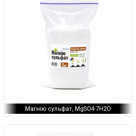
Магнію сульфат, MgSO4·7H2O