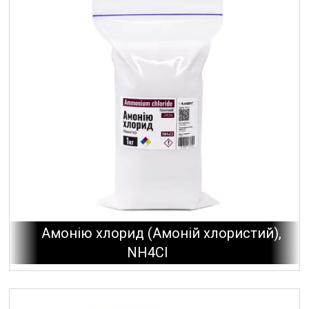
Амонію хлорид (Амоній хлористий),
NH4Cl