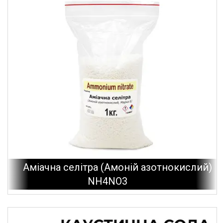
Аміачна селітра (Амоній азотнокислий)
NH4NO3