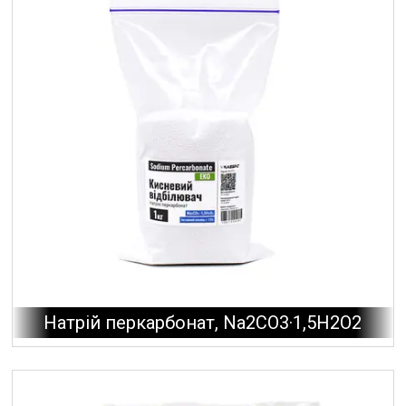
Натрій перкарбонат, Na2CO3·1,5H2O2