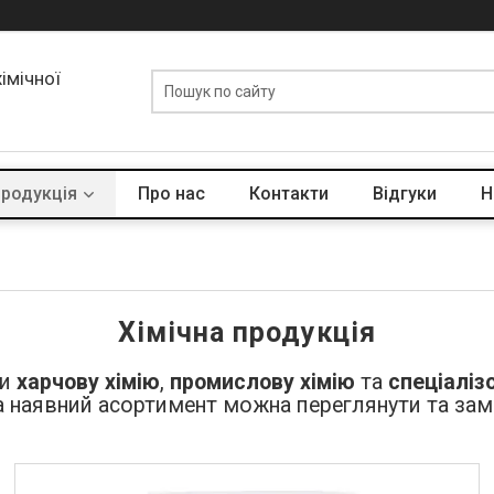
хімічної
родукція
Про нас
Контакти
Відгуки
Н
Хімічна продукція
ти
харчову хімію
,
промислову хімію
та
спеціаліз
 а наявний асортимент можна переглянути та замо