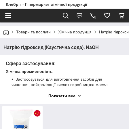
Клебріг - Гіпермаркет хімічної продукції
Товари та послуги
Хімічна продукція
Натрію гідрокс
Натрію гідроксид (Каустична сода), NaOH
Сфера застосування:
Хімічна промисловість
Застосовується для виготовлення засобів для
чищення, нейтралізації кислот виробництва масел
Діє як каталізатор в хімічних реакціях
Показати все
Сільське господарство
Застосовується в боротьбі з садовими шкідниками і
хворобами рослин, для знезараження овочесховищ,
комор, кліток для тварин, теплиць
Розчин допомагає позбутися від попелиці,