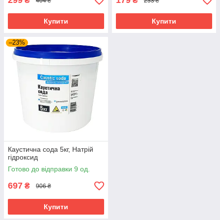
299
179
₴
₴
404 ₴
233 ₴
Купити
Купити
–23%
Каустична сода 5кг, Натрій
гідроксид
Готово до відправки 9 од.
697
₴
906 ₴
Купити