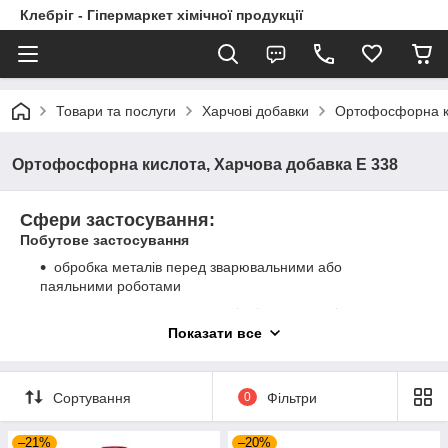
Клебріг - Гіпермаркет хімічної продукції
Товари та послуги
Харчові добавки
Ортофосфорна ки
Ортофосфорна кислота, Харчова добавка Е 338
Сфери застосування:
Побутове застосування
обробка металів перед зварювальними або
паяльними роботами
справляется з видаленням іржі на сантехнічному
обладнанні, автомобілях
Показати все
чудово очищає сантехніку, керамічні та фаянсові
поверхні
Сортування
0
Фільтри
очищає до блиску поверхні, уражені водним
каменем, відбілює потемнілі ділянки, ефективно
–21%
позбавляє від забруднень
–20%