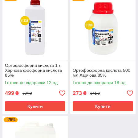
Сільське господарство
позитивно діє на грунт, сприяючи його
структуруванню, розвитку ґрунтових бактерій та
придушенню деяких шкідливих органічних речовин
впливає на зав'язування квіток і плодів, дозволяє
рослинам пережити посуху, а також робить більш
морозостійкими, що дуже важливо за нестабільних
погодних умов
використовують для підкислення ґрунту
Ортофосфорна кислота 1 л
проблеми з сечовою системою свиней, великої
Харчова фосфорна кислота
Ортофосфорна кислота 500
85%
рогатої худоби, кроликів та інших домашніх тварин
мл Харчова 85%
можна вирішити за допомогою цієї речовини
Готово до відправки 12 од.
Готово до відправки 18 од.
Харчова промисловість
499
273
₴
₴
634 ₴
341 ₴
задіяна у виробництві желатину
використовується в безалкогольних напоях, джемах і
Купити
Купити
желе в якості агента, контролюючого кислотність, для
підтримки чистоти, поліпшення смаку і посилення
–26%
консервуючого ефекту
застосовується при переробці сирого рослинного
масла на стадії попередньої обробки і дегумування