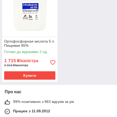
слугує для підкислення харчових продуктів і напоїв,
таких як різні види коли, а також сирів і деяких ковбас,
забезпечує їх гострий або кислуватий смак
живильна речовина у виробництві дріжджів
Стоматологія
використовується переважно для різних видів
Ортофосфорная кислота 5 л
травлення, а також для обробки фісур безпосередньо
Пищевая 85%
перед пакуванням
Готово до відправки 2 од.
застосовується для полегшення склеювання
матеріалів з емаллю
1 715
₴/каністра
2 313 ₴/каністра
Купити
Про нас
99% позитивних з 963 відгуків за рік
Працює з 11.09.2012