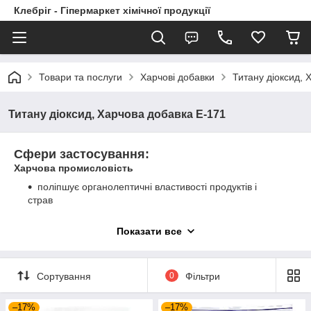
Клебріг - Гіпермаркет хімічної продукції
Товари та послуги
Харчові добавки
Титану діоксид, 
Титану діоксид, Харчова добавка Е-171
Сфери застосування:
Харчова промисловість
поліпшує органолептичні властивості продуктів і
страв
застосовується в ролі відбілювача, зокрема для таких
Показати все
продуктів як: жувальна гумка, сухе молоко, крабові
палички та м'ясо, кондитерські вироби, швидкі сніданки
рибна продукція, соуси, кондитерська глазур та
Сортування
0
Фільтри
топпінги, цукерки, білий шоколад візуально отримують
більш красивий зовнішній вигляд
–17%
–17%
Косметологія