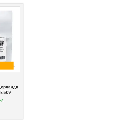
дерланди
 E 509
од.