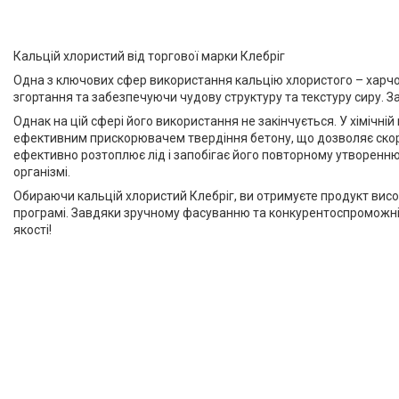
Кальцій хлористий від торгової марки Клебріг
Одна з ключових сфер використання кальцію хлористого – харчо
згортання та забезпечуючи чудову структуру та текстуру сиру. З
Однак на цій сфері його використання не закінчується. У хімічні
ефективним прискорювачем твердіння бетону, що дозволяє скор
ефективно розтоплює лід і запобігає його повторному утворенню
організмі.
Обираючи кальцій хлористий Клебріг, ви отримуєте продукт висо
програмі. Завдяки зручному фасуванню та конкурентоспроможній 
якості!