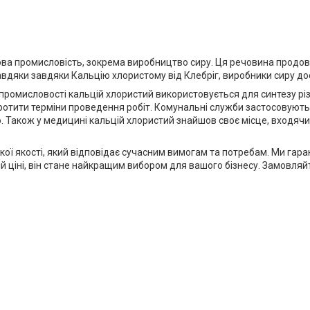
ва промисловість, зокрема виробництво сиру. Ця речовина продов
авдяки завдяки Кальцію хлористому від Клебріг, виробники сиру дос
й промисловості кальцій хлористий використовується для синтезу різ
отити терміни проведення робіт. Комунальні служби застосовують 
. Також у медицині кальцій хлористий знайшов своє місце, входячи
кої якості, який відповідає сучасним вимогам та потребам. Ми гар
ціні, він стане найкращим вибором для вашого бізнесу. Замовляйте