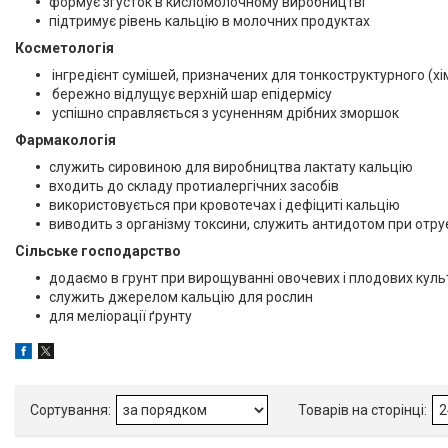
формує згусток в кисломолочному виробництві
підтримує рівень кальцію в молочних продуктах
Косметологія
інгредієнт сумішей, призначених для тонкоструктурного (хім
бережно відлущує верхній шар епідермісу
успішно справляється з усуненням дрібних зморшок
Фармакологія
служить сировиною для виробництва лактату кальцію
входить до складу протиалергічних засобів
використовується при кровотечах і дефіциті кальцію
виводить з організму токсини, служить антидотом при отру
Сільське господарство
додаємо в грунт при вирощуванні овочевих і плодових куль
служить джерелом кальцію для рослин
для меліорації ґрунту