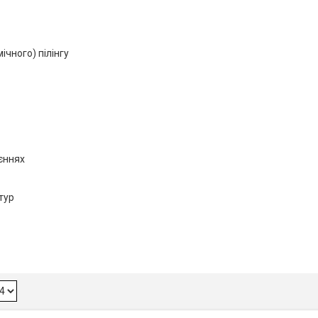
ічного) пілінгу
єннях
тур