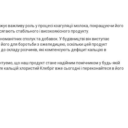
жує важливу роль у процесі коагуляції молока, покращуючи його
ягають стабільного і високоякісного продукту.
номанітних сполук та добавок. У будівництві він виступає
його для боротьби з ожеледицею, оскільки цей продукт
 до складу розчинів, які компенсують дефіцит кальцію в
антуємо, що наш продукт стане надійним помічником у будь-якій
 кальцій хлористий Клебріг вже сьогодні і переконайтеся в його