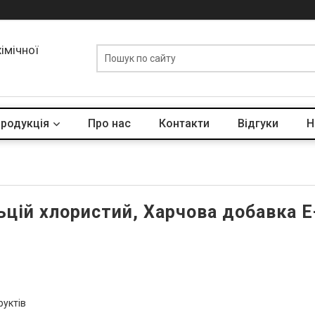
хімічної
родукція
Про нас
Контакти
Відгуки
Н
ьцій хлористий, Харчова добавка Е
руктів