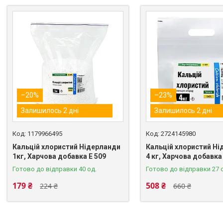
–20%
–23%
Залишилось 2 дні
Залишилось 2 дні
1179966495
2724145980
Кальцій хлористий Нідерланди
Кальцій хлористий Ні
1кг, Харчова добавка E 509
4 кг, Харчова добавка
Готово до відправки 40 од.
Готово до відправки 27 
179 ₴
508 ₴
224 ₴
660 ₴