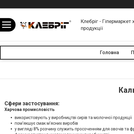
Клебріг - Гіпермаркет 
продукції
Головна
П
Кал
Сфери застосування:
Харчова промисловість
використовують у виробництві сирів та молочної продукції
пом'якшує смак м'ясних виробів
у вигляді 8% розчину служить просоченням для овочів та ф