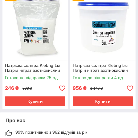
Особливо ефективна для коренеплодів, які споживають
не тільки азот, але і натрій. Застосовується для всіх
видів грунтів, крім сильно засолених. Найкраще
підходить для кислих грунтів
Металообробка
є компонентом флюсів для пайки та зварювання
застосовується для вороніння металів (створення на
поверхні оксидної плівки, що захищає метал від корозії
і додає поверхні красивий вигляд)
Натрієва селітра Klebrig 1кг
Натрієва селітра Klebrig 5кг
Натрій нітрат азотнокислий
Натрій нітрат азотнокислий
Готово до відправки 25 од.
Готово до відправки 4 од.
246
956
₴
₴
308 ₴
1 147 ₴
Купити
Купити
Про нас
99% позитивних з 962 відгуків за рік