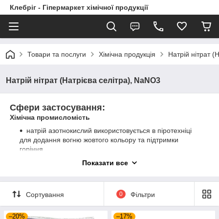
Клебріг - Гіпермаркет хімічної продукції
Товари та послуги
Хімічна продукція
Натрій нітрат (
Натрій нітрат (Натрієва селітра), NaNO3
Сфери застосування:
Хімічна промисломість
натрій азотнокислий використовується в піротехніці
для додання вогню жовтого кольору та підтримки
горіння
застосовується в ракетних паливах,
Показати все
теплоаккумулюючих складах
для виробництва барвників
Сортування
0
Фільтри
Добриво
для підгодівлі будь-яких рослин навесні і влітку.
–20%
–17%