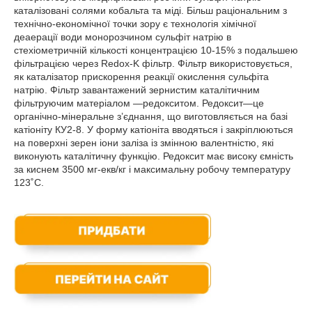
каталізовані солями кобальта та міді. Більш раціональним з
технічно-економічної точки зору є технологія хімічної
деаерації води монорозчином сульфіт натрію в
стехіометричній кількості концентрацією 10-15% з подальшею
фільтрацією через Redox-K фільтр. Фільтр використовується,
як каталізатор прискорення реакції окислення сульфіта
натрію. Фільтр завантажений зернистим каталітичним
фільтруючим матеріалом —редокситом. Редоксит—це
органічно-мінеральне з’єднання, що виготовляється на базі
катіоніту КУ2-8. У форму катіоніта вводяться і закріплюються
на поверхні зерен іони заліза із змінною валентністю, які
виконують каталітичну функцію. Редоксит має високу ємність
за киснем 3500 мг-екв/кг і максимальну робочу температуру
123˚С.