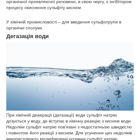
органічної проявляючої речовини, в свою чергу, є інгібітором
процесу окиснення сульфіту киснем.
У хімічній промисловості – для введення сульфогрупи в
органічні сполуки.
Дегазація води
При хімічній деаерації (дегазації) води сульфіт натрію
дозується у воду, де вступає в хімічну реакцію з киснем води.
Недоліки сульфіт натрію пов’язані з недостатньою швидкістю
і повнотою його реакції з киснем. Для усунення цих недоліків
використовують модифіковані розчини сульфіт натрію