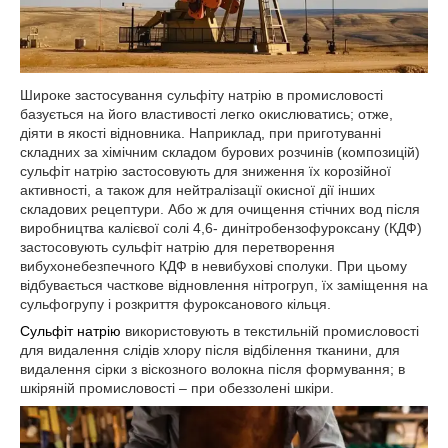
Широке застосування сульфіту натрію в промисловості
базується на його властивості легко окислюватись; отже,
діяти в якості відновника. Наприклад, при приготуванні
складних за хімічним складом бурових розчинів (композицій)
сульфіт натрію застосовують для зниження їх корозійної
активності, а також для нейтралізації окисної дії інших
складових рецептури. Або ж для очищення стічних вод після
виробництва калієвої солі 4,6- динітробензофуроксану (КДФ)
застосовують сульфіт натрію для перетворення
вибухонебезпечного КДФ в невибухові сполуки. При цьому
відбувається часткове відновлення нітрогруп, їх заміщення на
сульфогрупу і розкриття фуроксанового кільця.
Сульфіт натрію
використовують в текстильній промисловості
для видалення слідів хлору після відбілення тканини, для
видалення сірки з віскозного волокна після формування; в
шкіряній промисловості – при обеззолені шкіри.