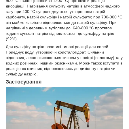
900 °С і вище (особливо 1200 °С) протікає й реакція
дисоціації. Нагрівання сульфіту натрію в атмосфері чадного
газу при 400 °С супроводжується утворенням натрій
карбонату, натрій сульфіду і натрій сульфату; при 700-900 °С
він майже кількісно відновлюється до натрій сульфіду. При
нагріванні з деревним вугіллям до 640-800 °С протягом
години сульфіт натрію відновлюється до сульфіду натрію
(92%).
Для сульфіту натрію властиві типові реакції для солей.
Приєднує воду, утворюючи кристалогідрат. Сильний
відновник, легко окиснюється киснем у повітрі (вологому) та у
водних розчинах, іншими окисниками. Може також вступати в
реакцію як окисник, відновлюючись до дитіоніту натрію чи
сульфіду натрію.
Застосування