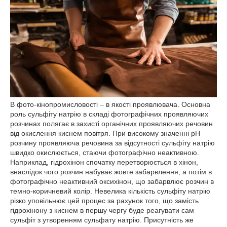
В фото-кінопромисловості – в якості проявлювача. Основна
роль сульфіту натрію в складі фотографічних проявляючих
розчинах полягає в захисті органічних проявляючих речовин
від окислення киснем повітря. При високому значенні pH
розчину проявляюча речовина за відсутності сульфіту натрію
швидко окислюється, стаючи фотографічно неактивною.
Наприклад, гідрохінон спочатку перетворюється в хінон,
внаслідок чого розчин набуває жовте забарвлення, а потім в
фотографічно неактивний оксихінон, що забарвлює розчин в
темно-коричневий колір. Невелика кількість сульфіту натрію
різко уповільнює цей процес за рахунок того, що замість
гідрохінону з киснем в першу чергу буде реагувати сам
сульфіт з утворенням сульфату натрію. Присутність же