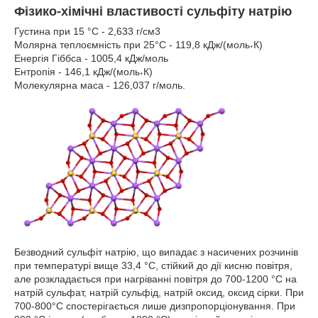
Фізико-хімічні властивості сульфіту натрію
Густина при 15 °С - 2,633 г/см3
Молярна теплоємність при 25°С - 119,8 кДж/(моль˖К)
Енергія Гіббса - 1005,4 кДж/моль
Ентропія - 146,1 кДж/(моль˖К)
Молекулярна маса - 126,037 г/моль.
Безводний сульфіт натрію, що випадає з насичених розчинів
при температурі вище 33,4 °С, стійкий до дії кисню повітря,
але розкладається при нагріванні повітря до 700-1200 °С на
натрій сульфат, натрій сульфід, натрій оксид, оксид сірки. При
700-800°С спостерігається лише дизпропорціонування. При