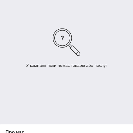
Косметологія
для виробництва шампунів, гелів душу та
дезодорантів
входить до складу альгінатних масок, що мають
омолоджуючий ефект
Альгінова кислота насичує шкіру різними
мікроелементами, оздоровлює її, знімає втому та
набряки, а також стимулює кровообіг
Медицина
У компанії поки немає товарів або послуг
використовують для лікування захворювань
шлунково-кишкового тракту, кишкових інфекцій
виробляють суперфуди та бади для здорового
харчування та веганської дієти
як засіб для схуднення
для лікування опіків та виразок
Про нас