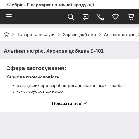
Клебріг - Гіпермаркет хімічної продукції
Товари та послуги
Харчові добавки
Альгінат натрію,
Альгінат натрію, Харчова добавка Е-401
Сфера застосування:
Харчова промисловість
як загусник при виробництві альгінатної ікри, виробів
з желе, соусах і заливках
як вологоутримуючий момент у хлібі та
Показати все
хлібобулочних виробах
у сфері дитячого харчування (пюре, муси, соуси) та
продуктів для веганської дієти
у молекулярній кухні
для освітлення та замутнення напоїв