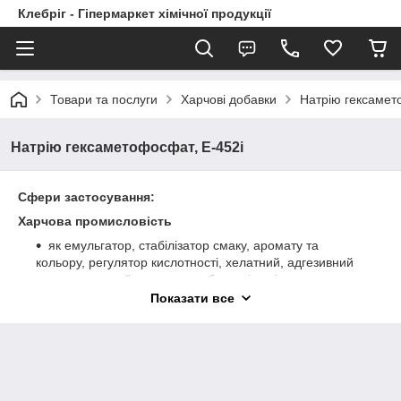
Клебріг - Гіпермаркет хімічної продукції
Товари та послуги
Харчові добавки
Натрію гексамет
Натрію гексаметофосфат, Е-452і
Сфери застосування:
Харчова промисловість
як емульгатор, стабілізатор смаку, аромату та
кольору, регулятор кислотності, хелатний, адгезивний
та розпушуючий агент у виробництві сирів та сирних
продуктів, соусів, сиропів, желе та мармеладу,
Показати все
морозива, сухих сніданків, кремів, м’ясних та рибних
виробів і консерв, напоїв у кількості 0,05 – 0,5 %
Косметична промисловість
для створення бажаної структури, стабілізації,
пом’якшення, регулювання рН
та як хелатний агент
у