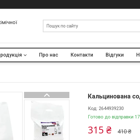
хімічної
родукція
Про нас
Контакти
Відгуки
Н
Кальцинована со
Код:
2644939230
Готово до відправки 17
315 ₴
410 ₴