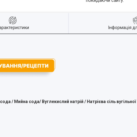
покидаючи сайту.
арактеристики
Інформація д
ода / Мийна сода/ Вуглекислий натрій / Натрієва сіль вугільної