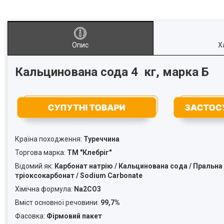
Опис
Х
Кальцинована сода 4 кг, марка Б
Країна походження:
Туреччина
Торгова марка:
ТМ "Клебріг"
Відомий як:
Карбонат натрію / Кальцинована сода / Пральна с
тріоксокарбонат / Sodium Carbonate
Хімічна формула:
Na2CO3
Вміст основної речовини:
99,7%
Фасовка:
Фірмовий пакет