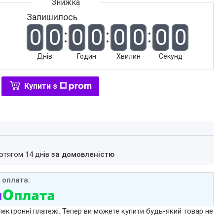
Залишилось
0
0
0
0
0
0
0
0
Днів
Годин
Хвилин
Секунд
Купити з
ротягом 14 днів
за домовленістю
лектронні платежі. Тепер ви можете купити будь-який товар не