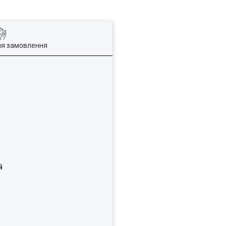
ля замовлення
й