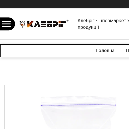
Клебріг - Гіпермаркет 
продукції
Головна
П