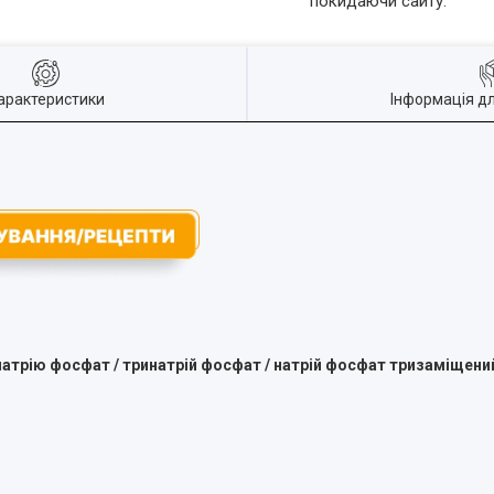
покидаючи сайту.
арактеристики
Інформація д
натрію фосфат / тринатрій фосфат / натрій фосфат тризаміщени