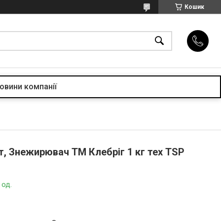
Кошик
овини компанії
, Знежирювач ТМ Клебріг 1 кг тех TSP
 од.