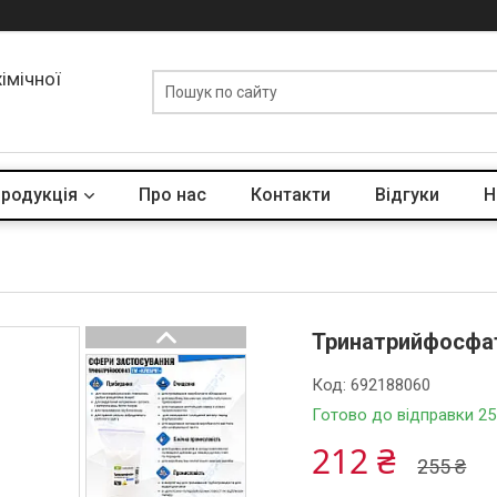
хімічної
родукція
Про нас
Контакти
Відгуки
Н
Тринатрийфосфат
Код:
692188060
Готово до відправки 25
212 ₴
255 ₴