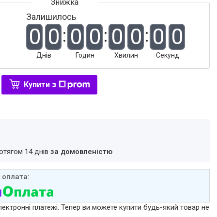
Залишилось
0
0
0
0
0
0
0
0
Днів
Годин
Хвилин
Секунд
Купити з
ротягом 14 днів
за домовленістю
лектронні платежі. Тепер ви можете купити будь-який товар не