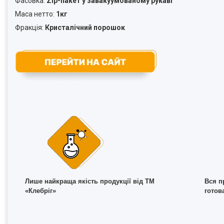
Фасовка:
Zip-пакет
у завакуумованому рукаві
Маса нетто:
1кг
Фракція:
Кристалічний порошок
Лише найкраща якість продукції від ТМ
Вся п
«Клебріг»
готов