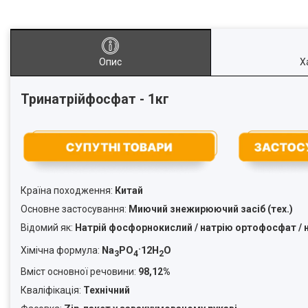
Опис
Х
Тринатрійфосфат - 1кг
Країна походження:
Китай
Основне застосування:
Миючий знежирюючий засіб (тех.)
Відомий як:
Натрій фосфорнокислий / натрію ортофосфат / 
.
Na
PO
12H
O
Хімічна формула:
3
4
2
Вміст основної речовини:
98,12%
Кваліфікація:
Технічний