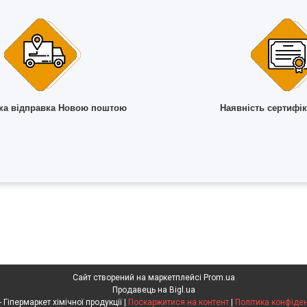
а відправка Новою поштою
Наявність сертифік
Сайт створений на маркетплейсі
Prom.ua
Продавець на Bigl.ua
Клебріг - Гіпермаркет хімічної продукції |
Поскаржитися на контент
|
Політика конфіден