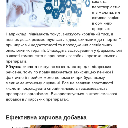
кислота
перетворюєтьс
я в малаты, які
активно задіяні
в обмінних
процесах.
Наприклад, піднімають тонус, знижують кров'яний тиск, в
певних дозах рекомендується людям, схильним до гіпертонії,
при нирковій недостатності та проходження спеціальних
онкологічних терапій. Знаходить застосування у фармакології
в якості компонента в проносних засобах і протикашльових
препаратів.
Яблучна кислота
виступає як каталізатор для лікарських
речовин, тому по праву вважається захисницею печінки і
фактично її прийом може допомогти при будь-якому
медикаментозному лікуванні. Все це завдяки властивості
кислоти покращувати сприйнятливість і засвоюваність
препаратів організмом. Використовується в якості смакової
добавки в лікарських препаратах.
Ефективна харчова добавка
викорис