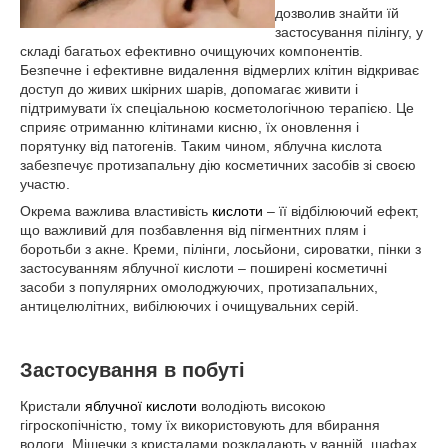
дозволив знайти їй
застосування пілінгу, у
складі багатьох ефективно очищуючих компонентів.
Безпечне і ефективне видалення відмерлих клітин відкриває
доступ до живих шкірних шарів, допомагає живити і
підтримувати їх спеціальною косметологічною терапією. Це
сприяє отриманню клітинами кисню, їх оновлення і
порятунку від патогенів. Таким чином, яблучна кислота
забезпечує протизапальну дію косметичних засобів зі своєю
участю.
Окрема важлива властивість
кислоти
– її відбілюючий ефект,
що важливий для позбавлення від пігментних плям і
боротьби з акне. Креми, пілінги, лосьйони, сироватки, пінки з
застосуванням яблучної кислоти – поширені косметичні
засоби з популярних омолоджуючих, протизапальних,
антицелюлітних, вибілюючих і очищувальних серій.
Застосування в побуті
Кристали
яблучної кислоти
володіють високою
гігроскопічністю, тому їх використовують для вбирання
вологи. Мішечки з кристалами розкладають у ванній, шафах,