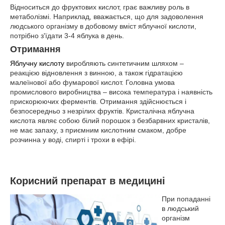
Відноситься до фруктових кислот, грає важливу роль в
метаболізмі. Наприклад, вважається, що для задоволення
людського організму в добовому вміст яблучної кислоти,
потрібно з'їдати 3-4 яблука в день.
Отримання
Яблучну кислоту
виробляють синтетичним шляхом –
реакцією відновлення з винною, а також гідратацією
малеїнової або фумарової кислот. Головна умова
промислового виробництва – висока температура і наявність
прискорюючих ферментів. Отримання здійснюється і
безпосередньо з незрілих фруктів. Кристалічна яблучна
кислота являє собою білий порошок з безбарвних кристалів,
не має запаху, з приємним кислотним смаком, добре
розчинна у воді, спирті і трохи в ефірі.
Корисний препарат в медицині
При попаданні
в людський
організм