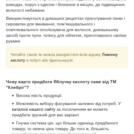
комодах, поруч з одягом і білизною в місцях, де підвищення
вологості небажане.
Використовується в домашніх рецептах приготування пінки і
сироватки для вмивання, пом'якшувального і
освітлювального ополіскувача для волосся, домашньому
засобі проти лупи, пілінгу для обличчя, приготованого своїми
руками.
Читайте також як можна використати всім відому
Лимонну
кислоту
в побуті або бджільництві.
Чому варто придбати Яблучну кислоту саме від ТМ
“Клебріг”?
Висока якість продукції.
Можливість вибору фасування залежно від потреб. У
каталозі нашого сайту
за посиланням ви можете
придбати зручний для вас варіант.
Гнучка система цін: що більше одиниць придбаного
товару, то нижча ціна товару. До того ж, більшість