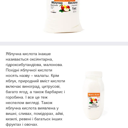
Яблучна кислота інакше
називається оксіянтарна,
гідроксибутандіова, малонова.
Похідні яблучної кислоти
носять назву – малаты. Крім
яблук, природний вміст кислоти
включає виноград, цитрусові,
багато ягод, а також барбарис і
горобина. І все це теж
неспелом вигляді. Також
яблучна кислота виявлена у
вишні, сливах, помідорах, айві,
кизилі, ревені і багатьох інших
фруктах і овочах.