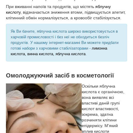
При вживанні напоїв та продуктів, що містять
яблучну
кислоту
, відзначається зниження втоми, підвищується апетит,
клітинний обмін нормалізується, а кровообіг стабілізується.
Як Ви бачите, яблучна кислота широко використовується в
харчовій промисловості і без неї не обходиться безліч
продуктів. У нашому інтернет-магазині Ви можете придбати
готові набори з харчовими стабілізаторами -
лимонна
кислота, винна кислота, яблучна кислота
.
Омолоджуючий засіб в косметології
Оскільки яблучна
кислота є органічною,
вона виявляє всі
властиві даній групі
кислот властивості,
зокрема, здатна
розчиняти клітини
епідермісу. М'який
вплив кислоти