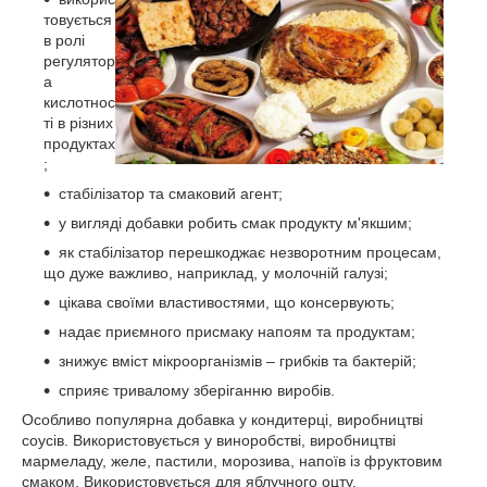
товується
в ролі
регулятор
а
кислотнос
ті в різних
продуктах
;
стабілізатор та смаковий агент;
у вигляді добавки робить смак продукту м'якшим;
як стабілізатор перешкоджає незворотним процесам,
що дуже важливо, наприклад, у молочній галузі;
цікава своїми властивостями, що консервують;
надає приємного присмаку напоям та продуктам;
знижує вміст мікроорганізмів – грибків та бактерій;
сприяє тривалому зберіганню виробів.
Особливо популярна добавка у кондитерці, виробництві
соусів. Використовується у виноробстві, виробництві
мармеладу, желе, пастили, морозива, напоїв із фруктовим
смаком. Використовується для яблучного оцту.