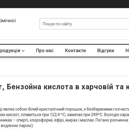
хімічної
родукція
Про нас
Контакти
Відгуки
Н
, Бензойна кислота в харчовій та 
ді являє собою білий кристалічний порошок, з безбарвними голчаст
их кислот, плавиться при 122,4 ºC, закипає при 249ºC. Володіє ха
никах – спирті, хлороформі, ефірі, жирах і маслах. Погано розчинна
з водяною парою).