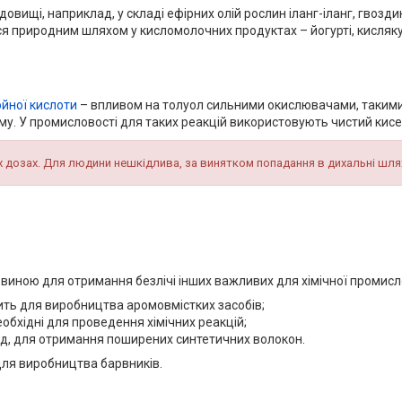
овищі, наприклад, у складі ефірних олій рослин іланг-іланг, гвозди
я природним шляхом у кисломолочних продуктах – йогурті, кисляку,
йної кислоти
– впливом на толуол сильними окислювачами, такими 
му. У промисловості для таких реакцій використовують чистий кисе
х дозах. Для людини нешкідлива, за винятком попадання в дихальні шля
виною для отримання безлічі інших важливих для хімічної промисл
ть для виробництва аромовмістких засобів;
обхідні для проведення хімічних реакцій;
ад, для отримання поширених синтетичних волокон.
ля виробництва барвників.