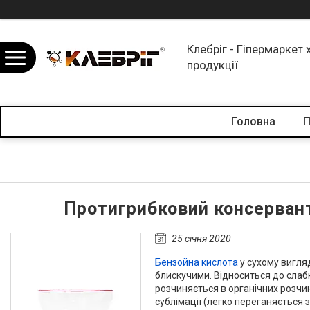
Клебріг - Гіпермаркет 
продукції
Головна
П
Протигрибковий консервант
25 січня 2020
Бензойна кислота
у сухому вигля
блискучими. Відноситься до слабк
розчиняється в органічних розчин
сублімації (легко переганяється 