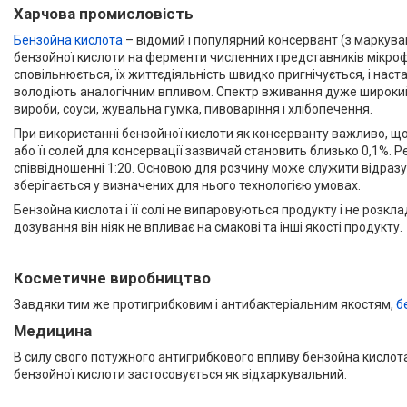
Харчова промисловість
Бензойна кислота
– відомий і популярний консервант (з маркуван
бензойної кислоти на ферменти численних представників мікрофлор
сповільнюється, їх життєдіяльність швидко пригнічується, і настає
володіють аналогічним впливом. Спектр вживання дуже широкий – 
вироби, соуси, жувальна гумка, пивоваріння і хлібопечення.
При використанні бензойної кислоти як консерванту важливо, що
або її солей для консервації зазвичай становить близько 0,1%. Ре
співвідношенні 1:20. Основою для розчину може служити відразу с
зберігається у визначених для нього технологією умовах.
Бензойна кислота і її солі не випаровуються продукту і не роз
дозування він ніяк не впливає на смакові та інші якості продукту.
Косметичне виробництво
Завдяки тим же протигрибковим і антибактеріальним якостям,
б
Медицина
В силу свого потужного антигрибкового впливу бензойна кислота 
бензойної кислоти застосовується як відхаркувальний.