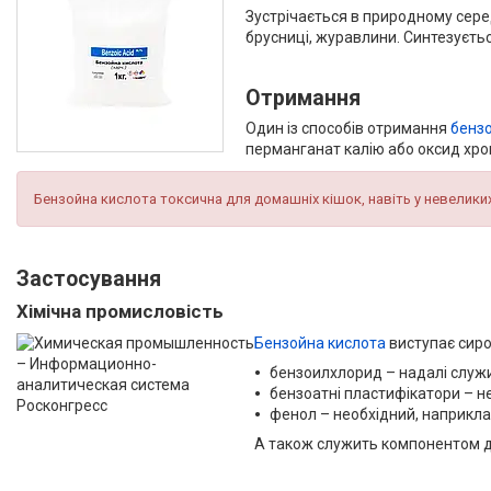
Зустрічається в природному серед
брусниці, журавлини. Синтезуєтьс
Отримання
Один із способів отримання
бензо
перманганат калію або оксид хро
Бензойна кислота токсична для домашніх кішок, навіть у невелики
Застосування
Хімічна промисловість
Бензойна кислота
виступає сиро
бензоилхлорид – надалі служи
бензоатні пластифікатори – не
фенол – необхідний, наприкл
А також служить компонентом д