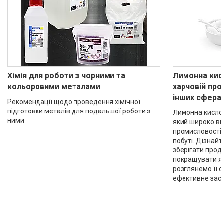
Хімія для роботи з чорними та
Лимонна кис
кольоровими металами
харчовій про
інших сфера
Рекомендації щодо проведення хімічної
підготовки металів для подальшої роботи з
Лимонна кислот
ними
який широко в
промисловості,
побуті. Дізнай
зберігати прод
покращувати як
розглянемо її 
ефективне зас