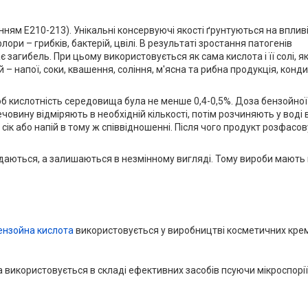
ням Е210-213). Унікальні консервуючі якості ґрунтуються на вплив
и – грибків, бактерій, цвілі. В результаті зростання патогенів
 загибель. При цьому використовується як сама кислота і її солі, як
напої, соки, квашення, соління, м'ясна та рибна продукція, конди
б кислотність середовища була не менше 0,4-0,5%. Доза бензойної
човину відміряють в необхідній кількості, потім розчиняють у воді 
ік або напій в тому ж співвідношенні. Після чого продукт розфасов
кладаються, а залишаються в незмінному вигляді. Тому вироби мают
ензойна кислота
використовується у виробництві косметичних кремі
використовується в складі ефективних засобів псуючи мікроспорії, 