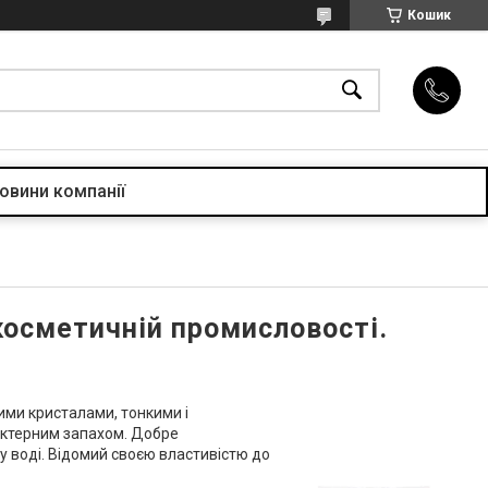
Кошик
овини компанії
косметичній промисловості.
ими кристалами, тонкими і
рактерним запахом. Добре
 у воді. Відомий своєю властивістю до