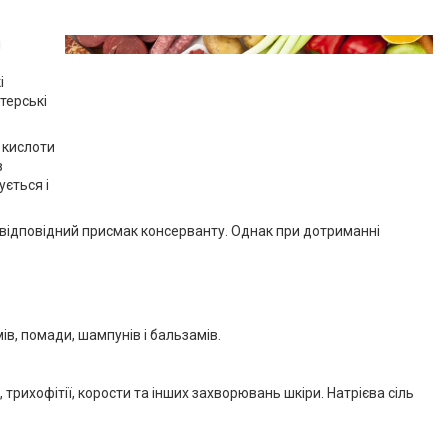
і
і
терські
 кислоти
в
ується і
ь відповідний присмак консерванту. Однак при дотриманні
в, помади, шампунів і бальзамів.
трихофітії, корости та інших захворювань шкіри. Натрієва сіль