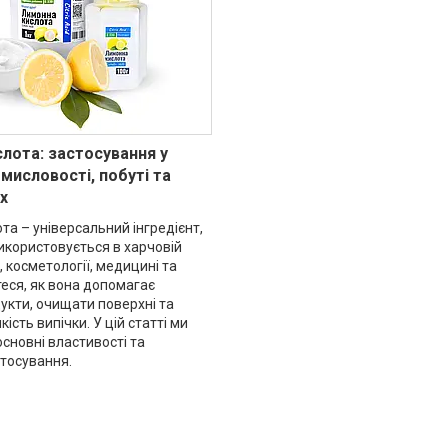
лота: застосування у
мисловості, побуті та
х
а – універсальний інгредієнт,
икористовується в харчовій
 косметології, медицині та
теся, як вона допомагає
укти, очищати поверхні та
ість випічки. У цій статті ми
основні властивості та
тосування.