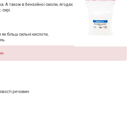
ка. А також в бензойної смоли, ягодах
 сирі.
як більш сильні кислоти,
нь.
хи.
овості речовин: