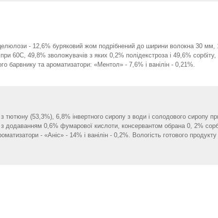
елюлози - 12,6% буряковий жом подрібнений до ширини волокна 30 мм, 11
і при 60С, 49,8% зволожувачів з яких 0,2% полідекстроза і 49,6% сорбіт
о барвнику та ароматизатори: «Ментол» - 7,6% і ванілін - 0,21%.
з тютюну (53,3%), 6,8% інвертного сиропу з води і солодового сиропу пр
у з додаванням 0,6% фумарової кислоти, консервантом обрана 0, 2% сор
матизатори - «Аніс» - 14% і ванілін - 0,2%. Вологість готового продукту