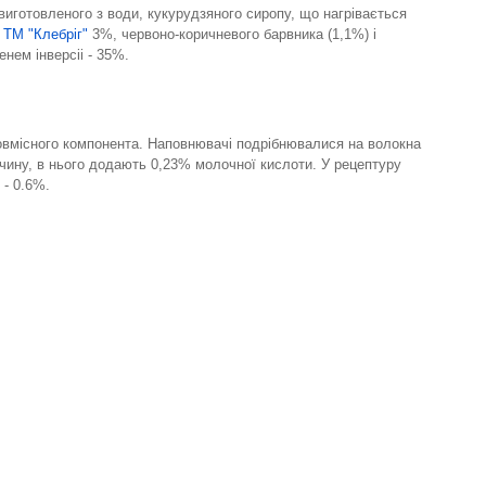
иготовленого з води, кукурудзяного сиропу, що нагрівається
 ТМ "Клебріг"
3%, червоно-коричневого барвника (1,1%) і
нем інверсіі - 35%.
зовмісного компонента. Наповнювачі подрібнювалися на волокна
зчину, в нього додають 0,23% молочної кислоти. У рецептуру
 - 0.6%.