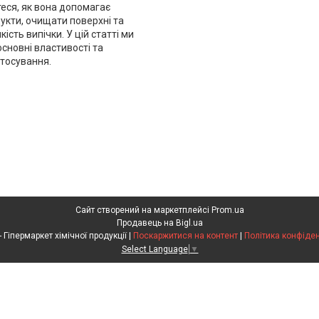
теся, як вона допомагає
укти, очищати поверхні та
ість випічки. У цій статті ми
основні властивості та
тосування.
Сайт створений на маркетплейсі
Prom.ua
Продавець на Bigl.ua
Клебріг - Гіпермаркет хімічної продукції |
Поскаржитися на контент
|
Політика конфіден
Select Language
▼