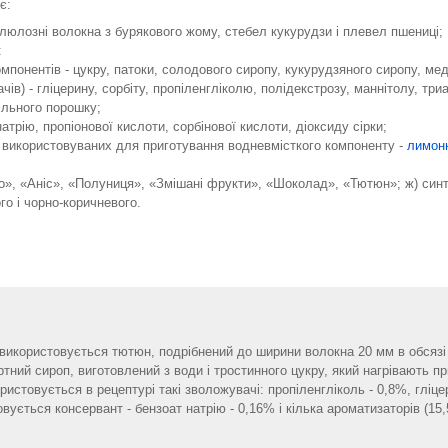
є:
люлозні волокна з бурякового жому, стебел кукурудзи і плевел пшениці;
:
понентів - цукру, патоки, солодового сиропу, кукурудзяного сиропу, мед
ів) - гліцерину, сорбіту, пропіленгліколю, полідекстрозу, маннітолу, три
ільного порошку;
натрію, пропіонової кислоти, сорбінової кислоти, діоксиду сірки;
, використовуваних для приготування водневмісткого компоненту -
лимонн
о», «Аніс», «Полуниця», «Змішані фрукти», «Шоколад», «Тютюн»; ж) синт
го і чорно-коричневого.
 використовується тютюн, подрібнений до ширини волокна 20 мм в обсязі
ертний сироп, виготовлений з води і тростинного цукру, який нагрівають 
ристовується в рецептурі такі зволожувачі: пропіленгліколь - 0,8%, гліце
вується консервант - бензоат натрію - 0,16% і кілька ароматизаторів (15,