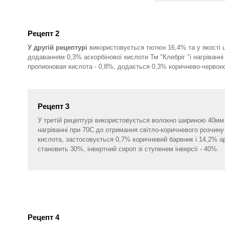
Рецепт 2
У другій рецептурі
використовується тютюн 16,4% та у якості ц
додаванням 0,3% аскорбінової кислоти Тм "Клебріг "і нагріванн
пропионовая кислота - 0,8%, додається 0,3% коричнево-червоног
Рецепт 3
У третій рецептурі використовується волокно шириною 40мм 
нагріванні при 70С до отримання світло-коричневого розчин
кислота, застосовується 0,7% коричневий барвник і 14,2% аро
становить 30%, інвертний сироп зі ступенем інверсії - 40%.
Рецепт 4