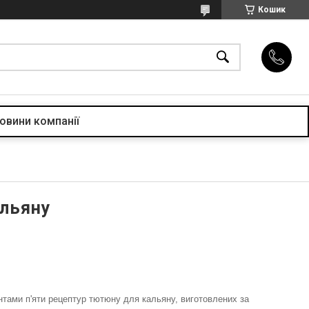
Кошик
овини компанії
альяну
нтами п'яти рецептур тютюну для кальяну, виготовлених за