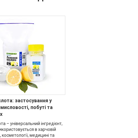
лота: застосування у
мисловості, побуті та
х
а – універсальний інгредієнт,
икористовується в харчовій
 косметології, медицині та