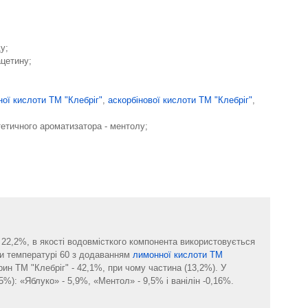
у;
ацетину;
ої кислоти ТМ "Клебріг"
,
аскорбінової кислоти ТМ "Клебріг"
,
етичного ароматизатора - ментолу;
 22,2%, в якості водовмісткого компонента використовується
при температурі 60 з додаванням
лимонної кислоти ТМ
рин ТМ "Клебріг" - 42,1%, при чому частина (13,2%). У
5%): «Яблуко» - 5,9%, «Ментол» - 9,5% і ванілін -0,16%.