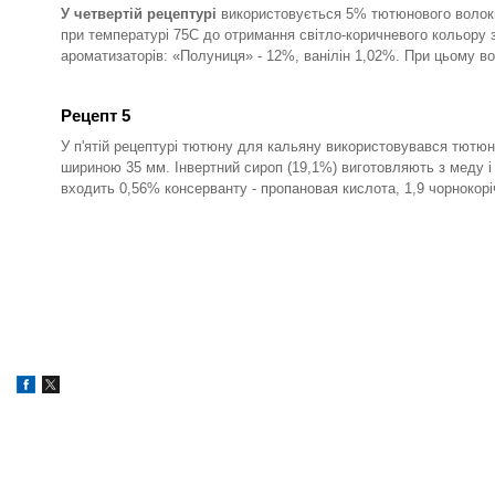
У четвертій рецептурі
використовується 5% тютюнового волокна
при температурі 75С до отримання світло-коричневого кольору
ароматизаторів: «Полуниця» - 12%, ванілін 1,02%. При цьому во
Рецепт 5
У п'ятій рецептурі тютюну для кальяну використовувався тютю
шириною 35 мм. Інвертний сироп (19,1%) виготовляють з меду і
входить 0,56% консерванту - пропановая кислота, 1,9 чорнокоріч