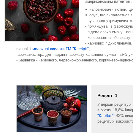
американським патентом, 
наповнювач - тютюн, це
соус, що складається з
- вуглеводоутримуючих ком
- помякшувачів (зволожувач
-підсилювача смаку - ван
- консервантів - бензоату 
- харчових підкислювачів
винної і
молочної кислоти ТМ "Клебріг"
;
-ароматизатора для надання аромату кальянної суміші - «Яблук
- барвника - червоного, червоно-коричневого, коричнево-червоно
Рецепт 1
У першій рецептурі
в обсязі 18,8% інв
"Клебріг"
. 43% вико
рецептурі використо