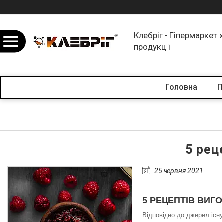
Клебріг - Гіпермаркет 
продукції
Головна
П
5 рец
25 червня 2021
5 РЕЦЕПТІВ ВИ
Відповідно до джерел існ