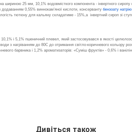
 шириною 25 мм, 10,1% водовмісткого компонента - інвертного сиропу в
 з додаванням 0,55% виннокам’яної кислоти, консерванту
бензоату натрію
логість тютюну для кальяну складатиме - 15%,а інвертний сироп зі ступе
н 10,1% і 5,1% пшеничний плевел, який застосовувався в якості целюло
 води з нагріванням до 80С до отримання світло-коричневого кольору ро
невого барвника і 1,2% ароматизаторів: «Суміш фруктів» - 0,6% і ванілін