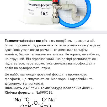
Гексаметафосфат натрію
є склоподібним прозорим або
білим порошком. Відрізняється гарною розчинністю у воді та
здатністю утворювати розчинні комплекси з кальцієм,
магнієм, барієм та іншими металами.
Не горить, не вибухає,
не отруйний.
Він гігроскопічний - на повітрі розпливається і
гідратується, перетворюючись спочатку на пірофосфат, а
потім на ортофосфат натрію.
Це найбільш концентрований фосфат з промислово
фосфатів, що випускаються. Має хороші адсорбційні та
диспергуючі властивості.
Щільність
2,48 г/см3.
Температура плавлення
408°С.
Хімічна формула:
Na6P6O18.