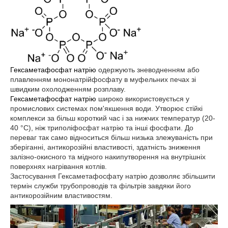
Гексаметафосфат натрію
одержують зневодненням або
плавленням мононатрійфосфату в муфельних печах зі
швидким охолодженням розплаву.
Гексаметафосфат натрію
широко використовується у
промислових системах пом'якшення води. Утворює стійкі
комплекси за більш короткий час і за нижчих температур (20-
40 °C), ніж триполіфосфат натрію та інші фосфати. До
переваг так само відноситься більш низька злежуваність при
зберіганні, антикорозійні властивості, здатність зниження
залізно-окисного та мідного накипутворення на внутрішніх
поверхнях нагрівання котлів.
Застосування Гексаметафосфату натрію дозволяє збільшити
термін служби трубопроводів та фільтрів завдяки його
антикорозійним властивостям.