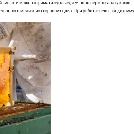
 кислоти можна отримати вугільну, з участю перманганату калію.
уванню в медичних і харчових цілях! При роботі з нею слід дотриму