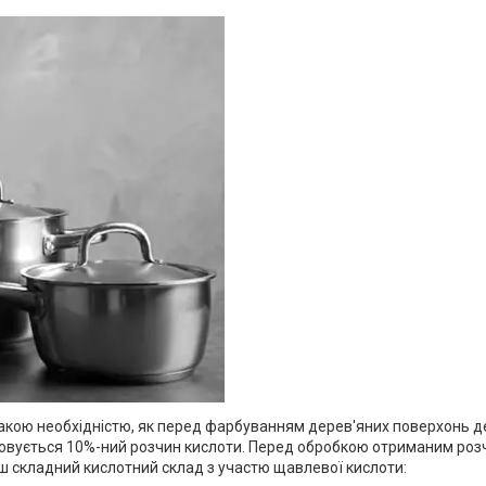
такою необхідністю, як перед фарбуванням дерев'яних поверхонь д
стовується 10%-ний розчин кислоти. Перед обробкою отриманим ро
ш складний кислотний склад з участю щавлевої кислоти: