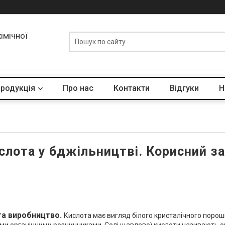
хімічної
родукція
Про нас
Контакти
Відгуки
Н
лота у бджільництві. Корисний зас
 та виробництво.
Кислота має вигляд білого кристалічного порошку