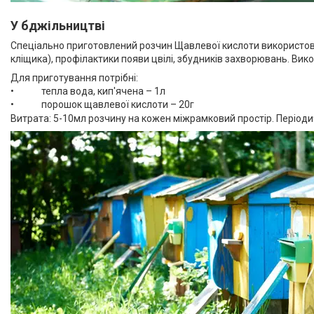
У бджільництві
Спеціально приготовлений розчин Щавлевої кислоти використову
кліщика), профілактики появи цвілі, збудників захворювань. Ви
Для приготування потрібні:
• тепла вода, кип'ячена – 1л
• порошок щавлевої кислоти – 20г
Витрата: 5-10мл розчину на кожен міжрамковий простір. Періодич