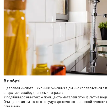
В побуті
Щавлевая кислота – сильний окисник і відмінно справляється з 
впоратися з забрудненнями та іржею.
У подібний розчин також поміщають металеві сітки фільтрів води.
Очищення алюмінієвого посуду з допомогою щавлевой кислоти відб
слід змити.