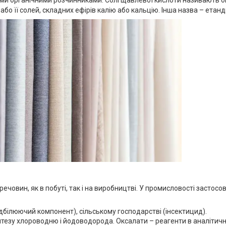
ими органічними розчинниками. Солі щавлевої кислоти називають ок
бо її солей, складних ефірів калію або кальцію. Інша назва – етанди
 речовин, як в побуті, так і на виробництві. У промисловості застосо
ідбілюючий компонент), сільському господарстві (інсектицид).
езу хлороводню і йодоводорода. Оксалати – реагенти в аналітичній