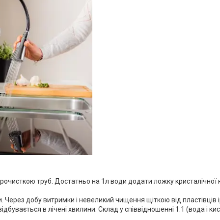
прочисткою труб. Достатньо на 1л води додати ложку кристалічної 
 Через добу витримки і невеликий чищення щіткою від пластівців ір
увається в лічені хвилини. Склад у співвідношенні 1:1 (вода і кисл