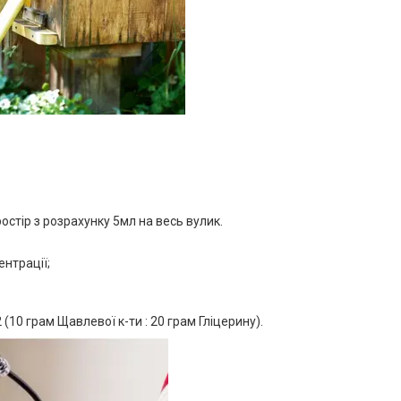
тір з розрахунку 5мл на весь вулик.
нтрації;
(10 грам Щавлевої к-ти : 20 грам Гліцерину).