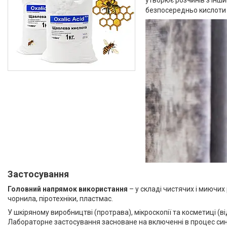
утворює розчинів з інш
безпосередньо кислоти а
Застосування
Головний напрямок використання
– у складі чистячих і миючих
чорнила, піротехніки, пластмас.
У шкіряному виробництві (протрава), мікроскопії та косметиці (в
Лабораторне застосування засноване на включенні в процес синт