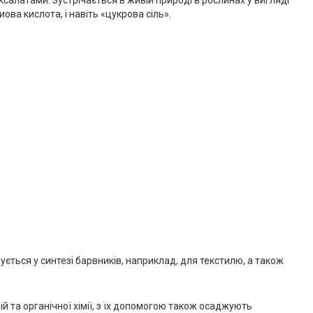
салатами. Зустрічається в живій природі в рослинах у вигляді
ова кислота, і навіть «цукрова сіль».
вується у синтезі барвників, наприклад, для текстилю, а також
 та органічної хімії, з їх допомогою також осаджують