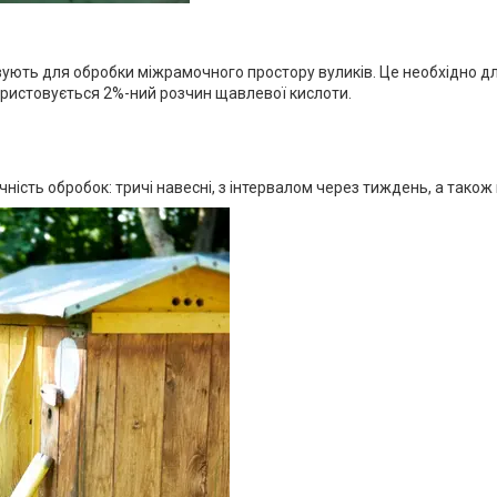
ють для обробки міжрамочного простору вуликів. Це необхідно для
користовується 2%-ний розчин щавлевої кислоти.
ність обробок: тричі навесні, з інтервалом через тиждень, а також