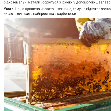
рідкоземельні метали і борються з іржею. З допомогою щавлевой
Увага!
Наша щавлева кислота – технічна, тому не підлягає застос
кислот, хоч і сама найпростіша з карбонових.