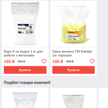
Бура 5-ти водна 1 кг для
Сірка мелена ТМ Клебріг
роботи з металами
1кг порошок
185
195
₴
₴
231 ₴
264 ₴
Купити
Купити
Подібні товари компанії