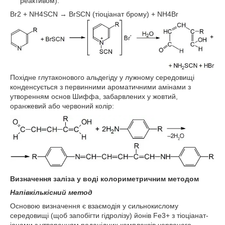
реактивом):
Br2 + NH4SCN → BrSCN (тіоціанат брому) + NH4Br
Похідне глутаконового альдегіду у лужному середовищі
конденсується з первинними ароматичними амінами з
утворенням основ Шиффа, забарвлених у жовтий,
оранжевий або червоний колір:
Визначення заліза у воді колориметричним методом
Напівкількісний метод
Основою визначення є взаємодія у сильнокислому
середовищі (щоб запобігти гідролізу) йонів Fe3+ з тіоціанат-