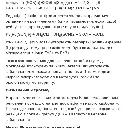
складу [Fe(SCN)n(H2O)6-n]3-n, де n = 1, 2, 3, …, 6.
Fe3+ + nSCN- + 6-nH2O = [Fe(SCN)n(H2O)6-n]3-n.
Роданідні (тіоціанатні) комплекси заліза екстрагуються
органічними розчинниками (спирт ізоаміловий, ефір тощо),
руйнуються при додаванні розчину хлориду ртуті(ІІ).
K3[Fe(SCN)6] + 3HgCl2 = 3Hg(SCN)2 + 3KCl + FeCl3.
Іони Fe2+ у цих умовах утворюють безбарвні розчини ферум
(ІІ) роданіду, тому ця реакція може бути використана для
відокремлення іонів Fe2+ та Fe3+.
Також застосовується для визначення кобальту, міді,
молібдену, вольфраму та інших металів, які утворюють
забарвлені комплекси з тіоціанат-іонами. Такі методики
широко використовуються в металургії, геохімії та
екологічному моніторингу.
Визначення нітрогену
Нітроген можна визначити за методом Кала – сплавленням
речовини з сумішшю натрію тіосульфату і натрію карбонату.
Після підкислення, тіоціанат-іон, який утворився, відкривають
реакцією з солями феруму (ІІІ) – з’являється червоне
забарвлення.
Метод Фольгарда (тіоціанатометрія)