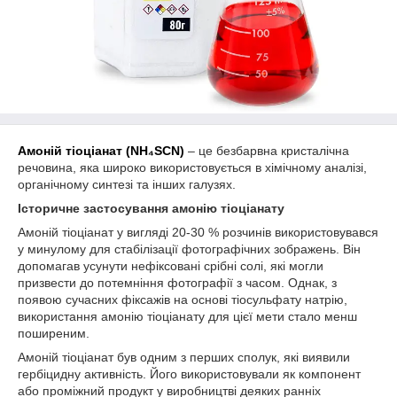
Амоній тіоціанат (NH₄SCN)
– це безбарвна кристалічна
речовина, яка широко використовується в хімічному аналізі,
органічному синтезі та інших галузях.
Історичне застосування амонію тіоціанату
Амоній тіоціанат у вигляді 20-30 % розчинів використовувався
у минулому для стабілізації фотографічних зображень. Він
допомагав усунути нефіксовані срібні солі, які могли
призвести до потемніння фотографії з часом. Однак, з
появою сучасних фіксажів на основі тіосульфату натрію,
використання амонію тіоціанату для цієї мети стало менш
поширеним.
Амоній тіоціанат був одним з перших сполук, які виявили
гербіцидну активність. Його використовували як компонент
або проміжний продукт у виробництві деяких ранніх