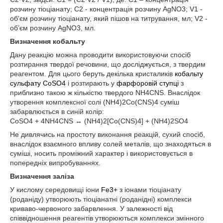
розчину тіоціанату; С2 - концентрація розчину AgNO3; V1 -
об’єм розчину тіоціанату, який пішов на титрування, мл; V2 -
об’єм розчину AgNO3, мл.
Визначення кобальту
Дану реакцію можна проводити використовуючи спосіб
розтирання твердої речовини, що досліджується, з твердим
реагентом. Для цього беруть декілька кристаликів
кобальту
сульфату CoSO4
і розтирають у
фарфоровій ступці
з
приблизно такою ж кількістю твердого NH4CNS. Внаслідок
утворення комплексної солі (NH4)2Co(CNS)4 суміш
забарвлюється в синій колір:
CoSO4 + 4NH4CNS ↔ (NH4)2[Co(CNS)4] + (NH4)2SO4
Не дивлячись на простоту виконання реакцій, сухий спосіб,
внаслідок взаємного впливу солей металів, що знаходяться в
суміші, носить проміжний характер і використовується в
попередніх випробуваннях.
Визначення заліза
У кислому середовищі іони
Fe3+
з іонами тіоціанату
(роданіду) утворюють тіоціанатні (роданідні) комплекси
криваво-червоного забарвлення. У залежності від
співвідношення реагентів утворюються комплекси змінного