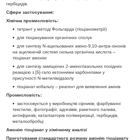
гербіцидів.
Сфери застосування:
Хімічна промисловість:
титрант у методі Фольгарда (тіоціанометрії)
для тіоціанування органічних сполук
для синтезу N-ацильованих аміно-9,10-антра-хінонів
на ацилюючій системі сильна органічна кислота –
тіоціанат амонію
для синтезу заміщених 2-амінотіазольних похідних
реакцією з [5]-гало кетонними карбонілами у
присутності N-метилімідазолу
тіоціанат кобальту – реагент для виявлення амінів
Промисловість:
застосовується у виробництві сірників, фарбуванні
текстилю, фотографії, адгезівів, ракетного палива,
антифризів, каталізаторів полімеризації, гербіцидів,
металообробці
Амонію тіоціанат у хімічному аналізі
Приготування стандартного розчину амонію тіоціанату