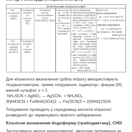
Для кількісного визначення срібла нітрату використовують
тіоціанатометрію, пряме титрування, індикатор– ферум (III)
амоній сульфат, s = 1:
NH₄SCN + AgNO₃ → AgSCN↓ + NH₄NO₃
3NH4SCN + FeNH4(SO4)2 → Fe(SCN)3 + 2(NH4)2SO4.
Титрування проводять у середовищі кислоти нітратної
розведеної до червонувато-жовтого забарвлення.
Кількісне визначення йодоформу (трийодметану), СНІ3
Застосовують метод аргентометрії, зворотне титрування за