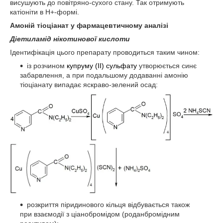
висушують до повітряно-сухого стану. Так отримують
катіоніти в Н+-формі.
Амоній тіоціанат у фармацевтичному аналізі
Діетиламід нікотинової кислоти
Ідентифікація цього препарату проводиться таким чином:
із розчином
купруму (ІІ) сульфату
утворюється синє
забарвлення, а при подальшому додаванні амонію
тіоціанату випадає яскраво-зелений осад:
розкриття піридинового кільця відбувається також
при взаємодії з ціанобромідом (роданбромідним