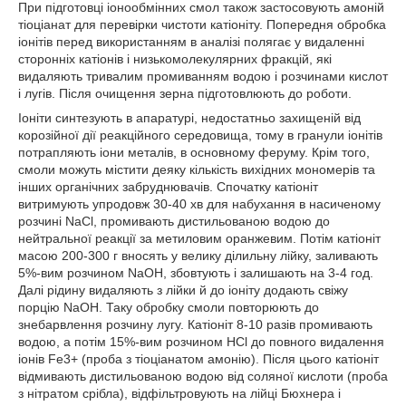
При підготовці іонообмінних смол також застосовують амоній
тіоціанат для перевірки чистоти катіоніту. Попередня обробка
іонітів перед використанням в аналізі полягає у видаленні
сторонніх катіонів і низькомолекулярних фракцій, які
видаляють тривалим промиванням водою і розчинами кислот
і лугів. Після очищення зерна підготовлюють до роботи.
Іоніти синтезують в апаратурі, недостатньо захищеній від
корозійної дії реакційного середовища, тому в гранули іонітів
потрапляють іони металів, в основному феруму. Крім того,
смоли можуть містити деяку кількість вихідних мономерів та
інших органічних забруднювачів. Спочатку катіоніт
витримують упродовж 30-40 хв для набухання в насиченому
розчині NaCl, промивають дистильованою водою до
нейтральної реакції за метиловим оранжевим. Потім катіоніт
масою 200-300 г вносять у велику ділильну лійку, заливають
5%-вим розчином NaOH, збовтують і залишають на 3-4 год.
Далі рідину видаляють з лійки й до іоніту додають свіжу
порцію NaOH. Таку обробку смоли повторюють до
знебарвлення розчину лугу. Катіоніт 8-10 разів промивають
водою, а потім 15%-вим розчином HCl до повного видалення
іонів Fe3+ (проба з тіоціанатом амонію). Після цього катіоніт
відмивають дистильованою водою від соляної кислоти (проба
з нітратом срібла), відфільтровують на лійці Бюхнера і