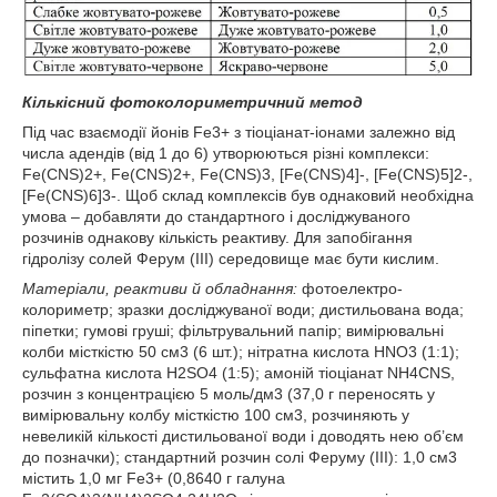
Кількісний фотоколориметричний метод
Під час взаємодії йонів Fe3+ з тіоціанат-іонами залежно від
числа адендів (від 1 до 6) утворюються різні комплекси:
Fe(СNS)2+, Fe(СNS)2+, Fe(СNS)3, [Fe(СNS)4]-, [Fe(СNS)5]2-,
[Fe(СNS)6]3-. Щоб склад комплексів був однаковий необхідна
умова – добавляти до стандартного і досліджуваного
розчинів однакову кількість реактиву. Для запобігання
гідролізу солей Ферум (ІII) середовище має бути кислим.
Матеріали, реактиви й обладнання:
фотоелектро-
колориметр; зразки досліджуваної води; дистильована вода;
піпетки; гумові груші; фільтрувальний папір; вимірювальні
колби місткістю 50 см3 (6 шт.); нітратна кислота HNO3 (1:1);
сульфатна кислота Н2SO4 (1:5); амоній тіоціанат NН4СNS,
розчин з концентрацією 5 моль/дм3 (37,0 г переносять у
вимірювальну колбу місткістю 100 см3, розчиняють у
невеликій кількості дистильованої води і доводять нею об’єм
до позначки); стандартний розчин солі Феруму (ІІІ): 1,0 см3
містить 1,0 мг Fe3+ (0,8640 г галуна