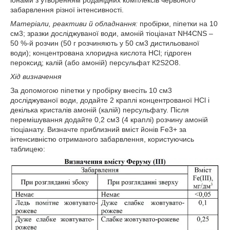
іонами з утворенням роданідних комплексів червоного
забарвлення різної інтенсивності.
Матеріали, реактиви й обладнання:
пробірки, піпетки на 10
см3; зразки досліджуваної води, амоній тіоціанат NН4СNS –
50 %-й розчин (50 г розчиняють у 50 см3 дистильованої
води); концентрована хлоридна кислота НCl; гідроген
пероксид; калій (або амоній) персульфат К2S2O8.
Хід визначення
За допомогою піпетки у пробірку внесіть 10 см3
досліджуваної води, додайте 2 краплі концентрованої НCl і
декілька кристалів амоній (калій) персульфату. Після
перемішування додайте 0,2 см3 (4 краплі) розчину амоній
тіоціанату. Визначте приблизний вміст йонів Fe3+ за
інтенсивністю отриманого забарвлення, користуючись
таблицею: