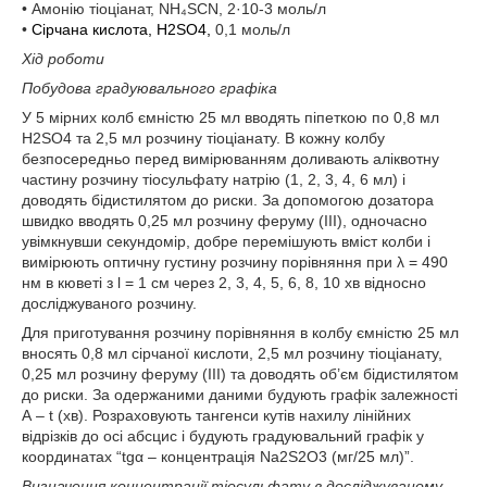
• Амонію тіоціанат, NH₄SCN, 2·10-3 моль/л
•
Сірчана кислота, Н2SO4,
0,1 моль/л
Хід роботи
Побудова градуювального графіка
У 5 мірних колб ємністю 25 мл вводять піпеткою по 0,8 мл
Н2SO4 та 2,5 мл розчину тіоціанату. В кожну колбу
безпосередньо перед вимірюванням доливають аліквотну
частину розчину тіосульфату натрію (1, 2, 3, 4, 6 мл) і
доводять бідистилятом до риски. За допомогою дозатора
швидко вводять 0,25 мл розчину феруму (ІІІ), одночасно
увімкнувши секундомір, добре перемішують вміст колби і
вимірюють оптичну густину розчину порівняння при λ = 490
нм в кюветі з l = 1 см через 2, 3, 4, 5, 6, 8, 10 хв відносно
досліджуваного розчину.
Для приготування розчину порівняння в колбу ємністю 25 мл
вносять 0,8 мл сірчаної кислоти, 2,5 мл розчину тіоціанату,
0,25 мл розчину феруму (ІІІ) та доводять об’єм бідистилятом
до риски. За одержаними даними будують графік залежності
А – t (хв). Розраховують тангенси кутів нахилу лінійних
відрізків до осі абсцис і будують градуювальний графік у
координатах “tgα – концентрація Na2S2O3 (мг/25 мл)”.
Визначення концентрації тіосульфату в досліджуваному