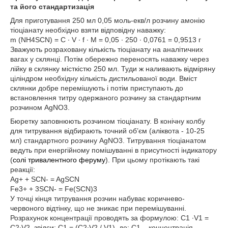
та його стандартизація
Для приготування 250 мл 0,05 моль-екв/л розчину амонію
тіоціанату необхідно взяти відповідну наважку:
m (NH4SCN) = C ∙ V ∙ f ∙ M = 0,05 ∙ 250 ∙ 0,0761 = 0,9513 г
Зважують розраховану кількість тіоціанату на аналітичних
вагах у склянці. Потім обережно переносять наважку через
лійку в склянку місткістю 250 мл. Туди ж наливають відміряну
ціліндром необхідну кількість дистильованої води. Вміст
склянки добре перемішують і потім приступають до
встановлення титру одержаного розчину за стандартним
розчином AgNO3.
Бюретку заповнюють розчином тіоціанату. В конічну колбу
для титрування відбирають точний об’єм (аліквота - 10-25
мл) стандартного розчину AgNO3. Титрування тіоціанатом
ведуть при енергійному помішуванні в присутності індикатору
(
солі тривалентного феруму
). При цьому протікають такі
реакції:
Ag+ + SCN- = AgSCN
Fe3+ + 3SCN- = Fe(SCN)3
У точці кінця титрування розчин набуває коричнево-
червоного відтінку, що не зникає при перемішуванні.
Розрахунок концентрації проводять за формулою: C1 ∙V1 =
C2∙V2, звідси: C1 = (C2∙V2 / V1), де: С1 – концентрація