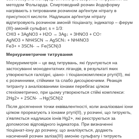
методом Фольгарда. Спиртоводний розчин йодоформу
нагрівають з титрованим розчином арґентум нітрату в
присутності кислоти. Надлишок арґентум нітрату
відтитровують розчином амоній тіоціанату, індикатор – ферум
(III)-амоній сульфат, s = 1/3:
CHI3 + 3AgNO3 + H2O → 3Ag↓ + 3HNO3 + CO↑
AgNO3 + NH4SCN → AgSCN↓ + NH4NO3
Fe3+ + 3SCN- → Fe(SCN)3
Меркуриметричне титрування
Меркуриметрія – це вид титрувань, які ґрунтуються на
застосуванні монодентатних лігандів, в результаті яких
утворюються галоїдні, ціано- і тіоціанокомплекси ртуті(ІІ), які
є розчинними, стійкими та слабо дисоціюючими. Реакція
титранту з аналізованими іонами перебігає цілком
стехіометрично, при цьому утворюються стійкі комплекси:
2Hg2+ + 2SCN- →Hg(SCN)2
Після досягнення точки еквівалентності, коли аналізовані іони
цілком прореагують з іонами ртуті(ІІ), у розчині, що титрують,
з’являється надлишок іонів Hg2+, які реєструються за
допомогою відповідного індикатора. При визначенні
тіоціанат-іону до розчину, що аналізується, додають
насичений розчин заліза(ІІІ) амонію сульфату і титрують