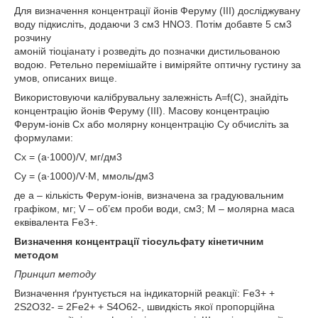
Для визначення концентрації йонів Феруму (ІІІ) досліджувану
воду підкисліть, додаючи 3 см3 HNO3. Потім добавте 5 см3
розчину
амоній тіоціанату і розведіть до позначки дистильованою
водою. Ретельно перемішайте і виміряйте оптичну густину за
умов, описаних вище.
Використовуючи калібрувальну залежність А=f(С), знайдіть
концентрацію йонів Феруму (ІІІ). Масову концентрацію
Ферум-іонів Сх або молярну концентрацію Су обчисліть за
формулами:
C
x
= (a∙1000)/V, мг/дм
3
C
y
= (a∙1000)/V∙M, ммоль/дм
3
де а – кількість Ферум-іонів, визначена за градуювальним
графіком, мг; V – об’єм проби води, см3; М – молярна маса
еквівалента Fe3+.
Визначення концентрації тіосульфату кінетичним
методом
Принцип методу
Визначення ґрунтується на індикаторній реакції: Fe
3+
+
2S
2
O
3
2-
= 2Fe
2+
+ S
4
O
6
2-
, швидкість якої пропорційна