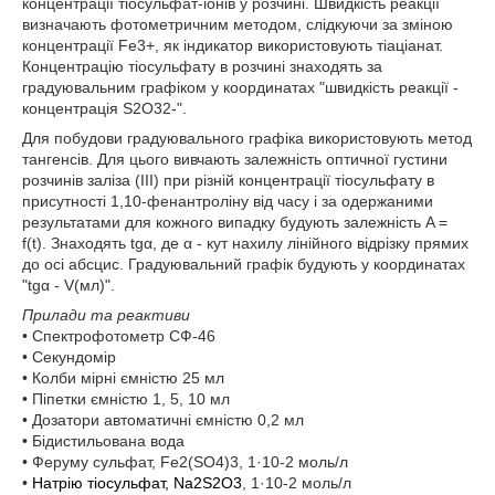
концентрації тіосульфат-іонів у розчині. Швидкість реакції
визначають фотометричним методом, слідкуючи за зміною
концентрації Fe3+, як індикатор використовують тіаціанат.
Концентрацію тіосульфату в розчині знаходять за
градуювальним графіком у координатах "швидкість реакції -
концентрація S2O32-".
Для побудови градуювального графіка використовують метод
тангенсів. Для цього вивчають залежність оптичної густини
розчинів заліза (ІІІ) при різній концентрації тіосульфату в
присутності 1,10-фенантроліну від часу і за одержаними
результатами для кожного випадку будують залежність A =
f(t). Знаходять tgα, де α - кут нахилу лінійного відрізку прямих
до осі абсцис. Градуювальний графік будують у координатах
"tgα - V(мл)".
Прилади та реактиви
• Спектрофотометр СФ-46
• Секундомір
• Колби мірні ємністю 25 мл
• Піпетки ємністю 1, 5, 10 мл
• Дозатори автоматичні ємністю 0,2 мл
• Бідистильована вода
• Феруму сульфат, Fe2(SO4)3, 1·10-2 моль/л
•
Натрію тіосульфат, Na2S2O3
, 1·10-2 моль/л