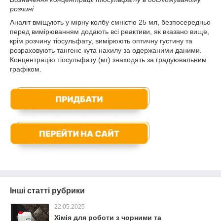
розчині
Аналіт вміщують у мірну колбу ємністю 25 мл, безпосередньо
перед вимірюванням додають всі реактиви, як вказано вище,
крім розчину тіосульфату, вимірюють оптичну густину та
розраховують тангенс кута нахилу за одержаними даними.
Концентрацію тіосульфату (мг) знаходять за градуювальним
графіком.
Інші статті рубрики
22.05.2025
Хімія для роботи з чорними та