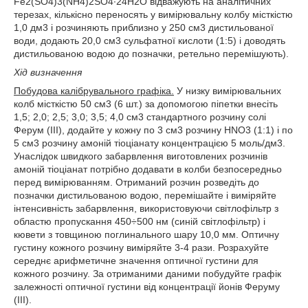
Fe2(SO4)3(NH4)2SO4∙24H2O відважують на аналітичних
терезах, кількісно переносять у вимірювальну колбу місткістю
1,0 дм3 і розчиняють приблизно у 250 см3 дистильованої
води, додають 20,0 см3 сульфатної кислоти (1:5) і доводять
дистильованою водою до позначки, ретельно перемішують).
Хід визначення
Побудова калібрувального графіка.
У низку вимірювальних
колб місткістю 50 см3 (6 шт.) за допомогою піпетки внесіть
1,5; 2,0; 2,5; 3,0; 3,5; 4,0 см3 стандартного розчину солі
Ферум (ІІІ), додайте у кожну по 3 см3 розчину HNO3 (1:1) і по
5 см3 розчину амоній тіоціанату концентрацією 5 моль/дм3.
Унаслідок швидкого забарвлення виготовлених розчинів
амоній тіоціанат потрібно додавати в колби безпосередньо
перед вимірюванням. Отриманий розчин розведіть до
позначки дистильованою водою, перемішайте і виміряйте
інтенсивність забарвлення, використовуючи світлофільтр з
областю пропускання 450÷500 нм (синій світлофільтр) і
кювети з товщиною поглинального шару 10,0 мм. Оптичну
густину кожного розчину виміряйте 3-4 рази. Розрахуйте
середнє арифметичне значення оптичної густини для
кожного розчину. За отриманими даними побудуйте графік
залежності оптичної густини від концентрації йонів Феруму
(ІІІ).