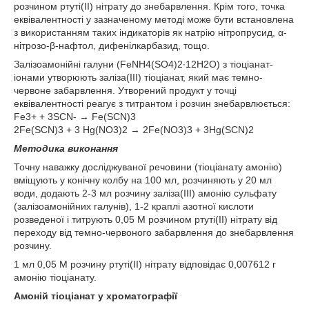
розчином ртуті(ІІ) нітрату до знебарвлення. Крім того, точка
еквівалентності у зазначеному методі може бути встановлена
з використанням таких індикаторів як натрію нітропрусид, α-
нітрозо-β-нафтол, дифенілкарбазид, тощо.
Залізоамонійні галуни (FeNH4(SO4)2∙12H2O) з тіоціанат-
іонами утворюють заліза(ІІІ) тіоціанат, який має темно-
червоне забарвлення. Утворений продукт у точці
еквівалентності реагує з титрантом і розчин знебарвлюється:
Fe3+ + 3SCN- → Fe(SCN)3
2Fe(SCN)3 + 3 Hg(NO3)2 → 2Fe(NO3)3 + 3Hg(SCN)2
Методика виконання
Точну наважку досліджуваної речовини (тіоціанату амонію)
вміщують у конічну колбу на 100 мл, розчиняють у 20 мл
води, додають 2-3 мл розчину заліза(ІІІ) амонію сульфату
(залізоамонійних галунів), 1-2 краплі азотної кислоти
розведеної і титрують 0,05 М розчином ртуті(ІІ) нітрату від
переходу від темно-червоного забарвлення до знебарвлення
розчину.
1 мл 0,05 М розчину ртуті(ІІ) нітрату відповідає 0,007612 г
амонію тіоціанату.
Амоній тіоціанат у хроматографії